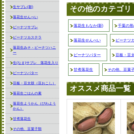
その他のカテゴリ
生サブレ(新)
落花生せんべい
落花生もなか(新)
千葉の形
ピーナツサブレ
ピーナツカステラ
落花生せんべい
ピーナツ
落花生みそ・ピーナツハニ
ー
ピーナツバター
豆板・豆
生(なま)サブレ 落花生入り
甘煮落花生
その他、豆菓
ピーナツバター
豆板・豆太鼓（豆おこし）
オススメ商品一覧
落花生ごはんの素
落花生ようかん（びわよう
かん）
甘煮落花生
その他、豆菓子類