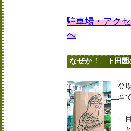
駐車場・アク
へ
なぜか！ 下田園
登場
土産
←目
どう