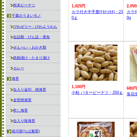
粉末ピーナツ
1,025円
2,05
カラ付き中手豊(ﾅｶﾃﾕﾀｶ)・23
カラ付
千葉のうまいモノ
0ｇ
0g
びわゼリー・びわようかん
缶詰類・びん詰・煮魚
せんべい・おかき類
鉄砲漬け・たまり漬け
カレー
海苔
1,100円
680円
缶入り金印 焼海苔
小粒 バターピーナツ・250ｇ
落花生
全型焼海苔
乾し海苔
缶入り味海苔
掛川茶(ちば麦茶)