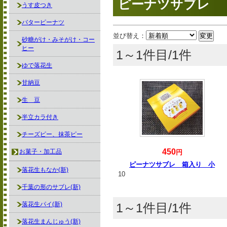
ピーナツサブレ
うす皮つき
バターピーナツ
並び替え：
砂糖がけ・みそがけ・コー
ヒー
1～1件目/1件
ゆで落花生
甘納豆
生 豆
半立カラ付き
チーズピー、抹茶ピー
450
お菓子・加工品
円
ピーナツサブレ 箱入り 小
落花生もなか(新)
10
千葉の形のサブレ(新)
落花生パイ(新)
1～1件目/1件
落花生まんじゅう(新)