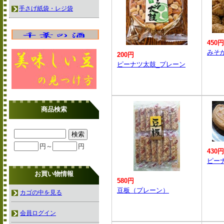
手さげ紙袋・レジ袋
450円
みそが
200円
ピーナツ太鼓_プレーン
商品検索
円～
円
430円
ピー
お買い物情報
580円
豆板（プレーン）
カゴの中を見る
会員ログイン