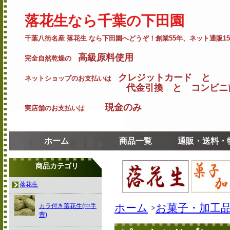
落花生なら千葉の下田園
千葉八街名産 落花生 なら下田園へどうぞ！創業55年、ネット通販1
高級原料使用
完全自然乾燥の
クレジットカード と
ネットショップのお支払いは
代金引換 と コンビニ前
現金のみ
実店舗のお支払いは
ホーム
商品一覧
通販・送料・
商品カテゴリ
落花生
ホーム
お菓子・加工
カラ付き落花生(中手
豊)