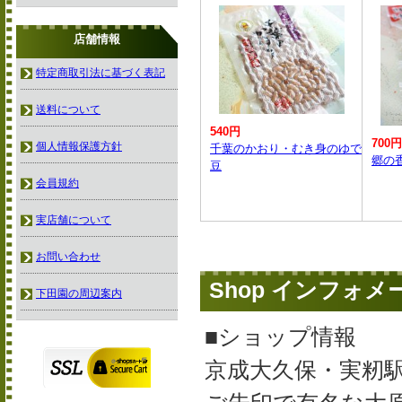
店舗情報
特定商取引法に基づく表記
送料について
540円
700円
個人情報保護方針
千葉のかおり・むき身のゆで
郷の
豆
会員規約
実店舗について
お問い合わせ
Shop インフォ
下田園の周辺案内
■ショップ情報
京成大久保・実籾駅