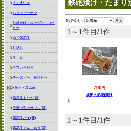
鉄砲漬け・たまり
うす皮つき
バターピーナツ
並び替え：
砂糖がけ・みそがけ・コー
ヒー
1～1件目/1件
ゆで落花生
甘納豆
生 豆
半立カラ付き
チーズピー、抹茶ピー
700
お菓子・加工品
円
成田の鉄砲漬け
落花生もなか(新)
5
千葉の形のサブレ(新)
落花生パイ(新)
1～1件目/1件
落花生まんじゅう(新)