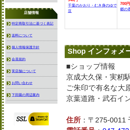
700円
千葉のかおり・むき身のゆで
郷の
豆
店舗情報
特定商取引法に基づく表記
送料について
個人情報保護方針
Shop インフォ
会員規約
■ショップ情報
実店舗について
京成大久保・実籾駅
お問い合わせ
ご朱印で有名な大
下田園の周辺案内
京葉道路・武石イ
住所
：〒275-001