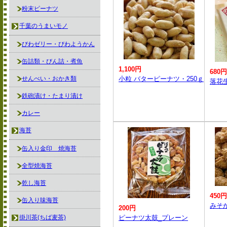
粉末ピーナツ
千葉のうまいモノ
びわゼリー・びわようかん
缶詰類・びん詰・煮魚
1,100円
680円
せんべい・おかき類
小粒 バターピーナツ・250ｇ
落花生
鉄砲漬け・たまり漬け
カレー
海苔
缶入り金印 焼海苔
全型焼海苔
乾し海苔
450円
缶入り味海苔
みそが
200円
掛川茶(ちば麦茶)
ピーナツ太鼓_プレーン