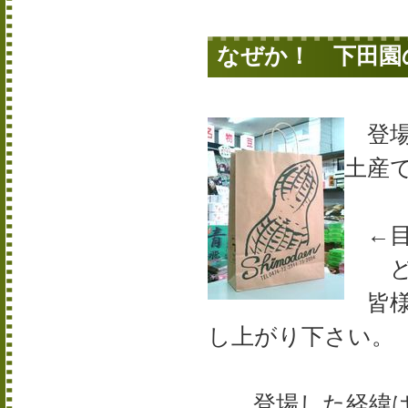
なぜか！ 下田園
登場
土産
←目
どう
皆様
し上がり下さい。
登場した経緯は