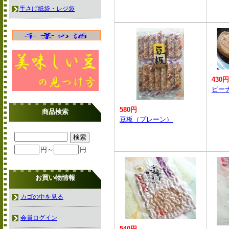
手さげ紙袋・レジ袋
430円
ピー
580円
商品検索
豆板（プレーン）
円～
円
お買い物情報
カゴの中を見る
会員ログイン
540円