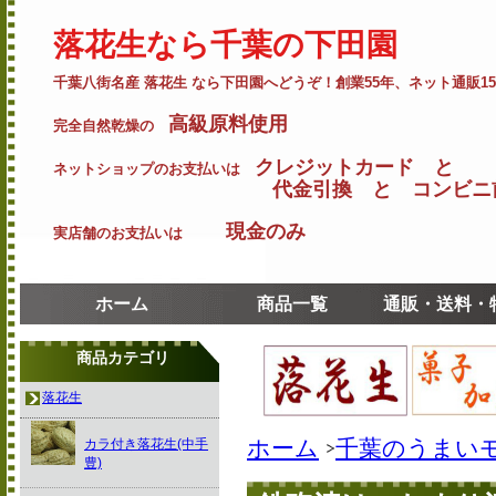
落花生なら千葉の下田園
千葉八街名産 落花生 なら下田園へどうぞ！創業55年、ネット通販1
高級原料使用
完全自然乾燥の
クレジットカード と
ネットショップのお支払いは
代金引換 と コンビニ前
現金のみ
実店舗のお支払いは
ホーム
商品一覧
通販・送料・
商品カテゴリ
落花生
ホーム
千葉のうまい
カラ付き落花生(中手
豊)