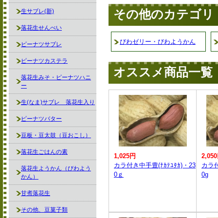
その他のカテゴリ
生サブレ(新)
落花生せんべい
びわゼリー・びわようかん
ピーナツサブレ
ピーナツカステラ
オススメ商品一覧
落花生みそ・ピーナツハニ
ー
生(なま)サブレ 落花生入り
ピーナツバター
豆板・豆太鼓（豆おこし）
落花生ごはんの素
1,025円
2,05
カラ付き中手豊(ﾅｶﾃﾕﾀｶ)・23
カラ付
落花生ようかん（びわよう
0ｇ
0g
かん）
甘煮落花生
その他、豆菓子類