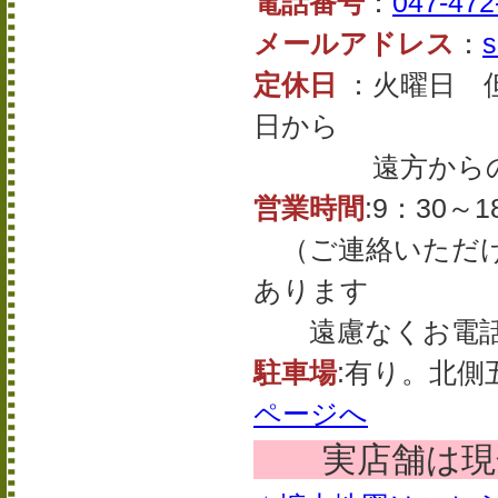
電話番号
：
047-472
メールアドレス
：
s
定休日
：火曜日 
日から
遠方からの場
営業時間
:9：30～1
（ご連絡いただけ
あります
遠慮なくお電話
駐車場
:有り。北
ページへ
実店舗は現金